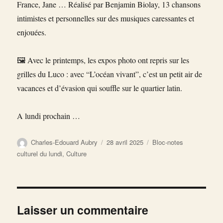
France, Jane … Réalisé par Benjamin Biolay, 13 chansons
intimistes et personnelles sur des musiques caressantes et
enjouées.
🖼️ Avec le printemps, les expos photo ont repris sur les
grilles du Luco : avec “L’océan vivant”, c’est un petit air de
vacances et d’évasion qui souffle sur le quartier latin.
A lundi prochain …
Auteur
Publié
Catégories
Charles-Edouard Aubry
28 avril 2025
Bloc-notes
le
culturel du lundi
,
Culture
Laisser un commentaire