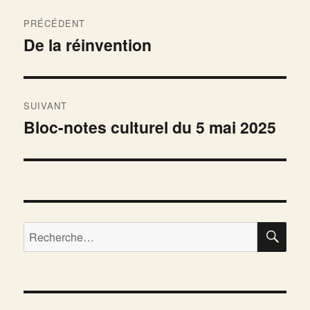
Navigation
PRÉCÉDENT
de
De la réinvention
Publication
précédente :
l’article
SUIVANT
Bloc-notes culturel du 5 mai 2025
Publication
suivante :
RE
Recherche
pour :