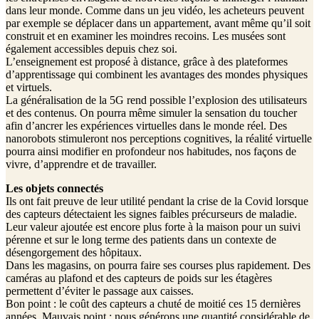
dans leur monde. Comme dans un jeu vidéo, les acheteurs peuvent
par exemple se déplacer dans un appartement, avant même qu’il soit
construit et en examiner les moindres recoins. Les musées sont
également accessibles depuis chez soi.
L’enseignement est proposé à distance, grâce à des plateformes
d’apprentissage qui combinent les avantages des mondes physiques
et virtuels.
La généralisation de la 5G rend possible l’explosion des utilisateurs
et des contenus. On pourra même simuler la sensation du toucher
afin d’ancrer les expériences virtuelles dans le monde réel. Des
nanorobots stimuleront nos perceptions cognitives, la réalité virtuelle
pourra ainsi modifier en profondeur nos habitudes, nos façons de
vivre, d’apprendre et de travailler.
Les objets connectés
Ils ont fait preuve de leur utilité pendant la crise de la Covid lorsque
des capteurs détectaient les signes faibles précurseurs de maladie.
Leur valeur ajoutée est encore plus forte à la maison pour un suivi
pérenne et sur le long terme des patients dans un contexte de
désengorgement des hôpitaux.
Dans les magasins, on pourra faire ses courses plus rapidement. Des
caméras au plafond et des capteurs de poids sur les étagères
permettent d’éviter le passage aux caisses.
Bon point : le coût des capteurs a chuté de moitié ces 15 dernières
années. Mauvais point : nous générons une quantité considérable de