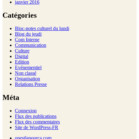
janvier 2016
Catégories
Bloc-notes culturel du lundi
Blog du jeudi
Com Interne
Communication
Culture
Digital
Edition
Evénementiel
Non classé
Organisation
Relations Presse
Méta
Connexion
Flux des publications
Flux des commentaires
Site de WordPress-FR
onestlapourca.com