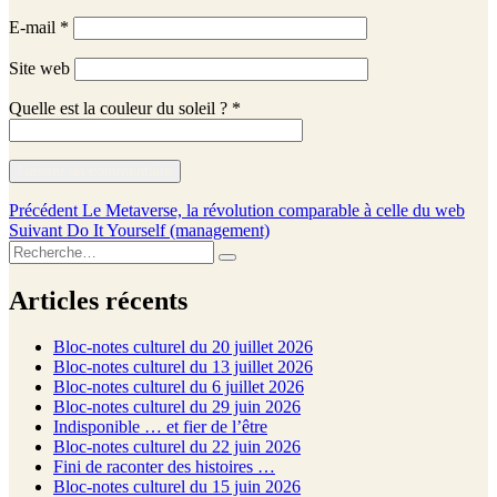
E-mail
*
Site web
Quelle est la couleur du soleil ?
*
Navigation
Publication
Précédent
Le Metaverse, la révolution comparable à celle du web
Publication
précédente :
Suivant
Do It Yourself (management)
de
Recherche
suivante :
Recherche
l’article
pour :
Articles récents
Bloc-notes culturel du 20 juillet 2026
Bloc-notes culturel du 13 juillet 2026
Bloc-notes culturel du 6 juillet 2026
Bloc-notes culturel du 29 juin 2026
Indisponible … et fier de l’être
Bloc-notes culturel du 22 juin 2026
Fini de raconter des histoires …
Bloc-notes culturel du 15 juin 2026