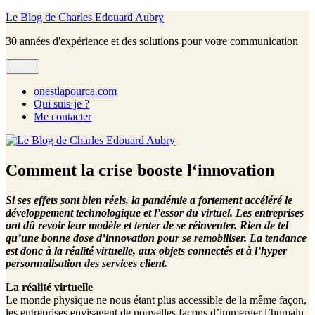
Aller
Le Blog de Charles Edouard Aubry
au
30 années d'expérience et des solutions pour votre communication
contenu
Menu
onestlapourca.com
Qui suis-je ?
Me contacter
Comment la crise booste l‘innovation
Si ses effets sont bien réels, la pandémie a fortement accéléré le
développement technologique et l’essor du virtuel. Les entreprises
ont dû revoir leur modèle et tenter de se réinventer. Rien de tel
qu’une bonne dose d’innovation pour se remobiliser. La tendance
est donc à la réalité virtuelle, aux objets connectés et à l’hyper
personnalisation des services client.
La réalité virtuelle
Le monde physique ne nous étant plus accessible de la même façon,
les entreprises envisagent de nouvelles façons d’immerger l’humain