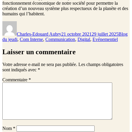
fonctionnement économique de notre société pour permettre la
création d’un nouveau système plus respectueux de la planète et des
humains qui l’habitent.
Auteur
Publié
Catégor
le
Charles-Edouard Aubry
21 octobre 2021
29 juillet 2025
Blog
du jeudi
,
Com Interne
,
Communication
,
Digital
,
Evénementiel
Laisser un commentaire
Votre adresse e-mail ne sera pas publiée.
Les champs obligatoires
sont indiqués avec
*
Commentaire
*
Nom
*