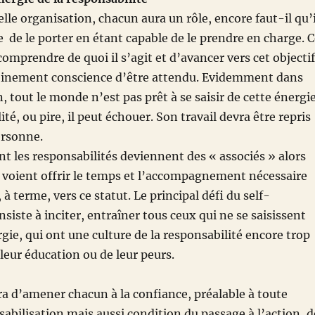
lle organisation, chacun aura un rôle, encore faut-il qu’i
te de le porter en étant capable de le prendre en charge. 
comprendre de quoi il s’agit et d’avancer vers cet objectif
pleinement conscience d’être attendu. Evidemment dans
, tout le monde n’est pas prêt à se saisir de cette énergi
ité, ou pire, il peut échouer. Son travail devra être repris
ersonne.
t les responsabilités deviennent des « associés » alors
e voient offrir le temps et l’accompagnement nécessaire
à terme, vers ce statut. Le principal défi du self-
ste à inciter, entraîner tous ceux qui ne se saisissent
rgie, qui ont une culture de la responsabilité encore trop
e leur éducation ou de leur peurs.
ra d’amener chacun à la confiance, préalable à toute
abilisation mais aussi condition du passage à l’action, d