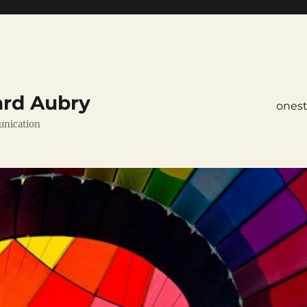
ard Aubry
ones
unication