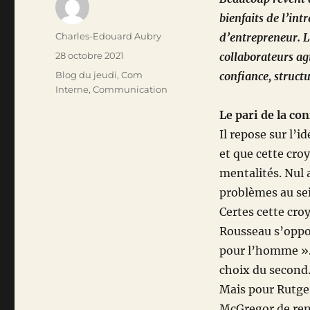
bienfaits de l’in
Auteur
Charles-Edouard Aubry
d’entrepreneur. L
Publié
28 octobre 2021
collaborateurs ag
le
Catégories
Blog du jeudi
,
Com
confiance, structu
Interne
,
Communication
Le pari de la co
Il repose sur l’
et que cette cro
mentalités. Nul 
problèmes au sei
Certes cette cro
Rousseau s’oppo
pour l’homme ». 
choix du second
Mais pour Rutger
McGregor de renc