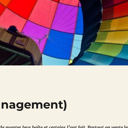
management)
 monter leur boîte et certains l’ont fait. Partout on vente le