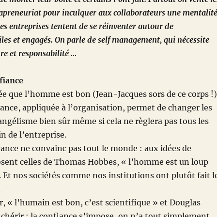
trapreneuriat pour inculquer aux collaborateurs une mentalit
es entreprises tentent de se réinventer autour de
iles et engagés. On parle de self management, qui nécessite
re et responsabilité …
nfiance
idée que l’homme est bon (Jean-Jacques sors de ce corps !)
yance, appliquée à l’organisation, permet de changer les
angélisme bien sûr même si cela ne règlera pas tous les
n de l’entreprise.
yance ne convainc pas tout le monde : aux idées de
sent celles de Thomas Hobbes, « l’homme est un loup
Et nos sociétés comme nos institutions ont plutôt fait l
.
, « l’humain est bon, c’est scientifique » et Douglas
hérir : la confiance s’impose, on n’a tout simplement