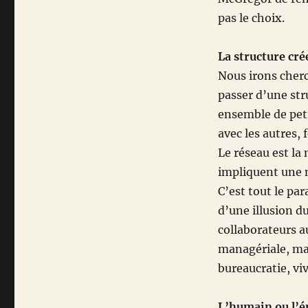
pas le choix.
La structure crée
Nous irons cherc
passer d’une str
ensemble de peti
avec les autres,
Le réseau est la
impliquent une n
C’est tout le pa
d’une illusion d
collaborateurs au
managériale, mais
bureaucratie, viv
L’humain ou l’én