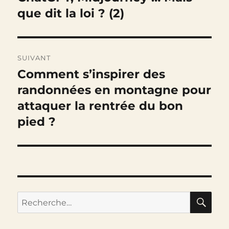
précédente :
que dit la loi ? (2)
l’article
SUIVANT
Comment s’inspirer des
Publication
suivante :
randonnées en montagne pour
attaquer la rentrée du bon
pied ?
RE
Recherche
pour :