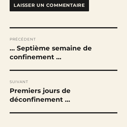
Navigation
PRÉCÉDENT
de
… Septième semaine de
Publication
précédente :
confinement …
l’article
SUIVANT
Premiers jours de
Publication
suivante :
déconfinement …