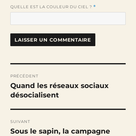
QUELLE EST LA COULEUR DU CIEL ?
*
Navigation
PRÉCÉDENT
de
Quand les réseaux sociaux
Publication
précédente :
désocialisent
l’article
SUIVANT
Sous le sapin, la campagne
Publication