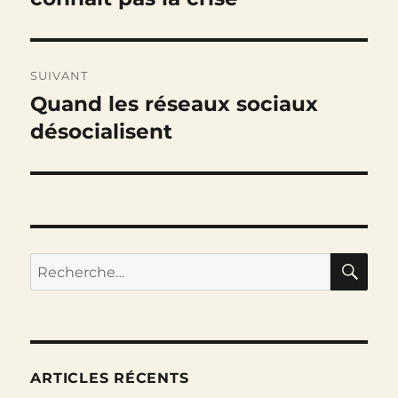
l’article
SUIVANT
Quand les réseaux sociaux
Publication
suivante :
désocialisent
RE
Recherche
pour :
ARTICLES RÉCENTS