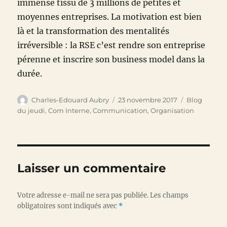
immense tissu de 3 millions de petites et
moyennes entreprises. La motivation est bien
là et la transformation des mentalités
irréversible : la RSE c’est rendre son entreprise
pérenne et inscrire son business model dans la
durée.
Auteur
Publié
Catégories
Charles-Edouard Aubry
23 novembre 2017
Blog
le
du jeudi
,
Com Interne
,
Communication
,
Organisation
Laisser un commentaire
Votre adresse e-mail ne sera pas publiée.
Les champs
obligatoires sont indiqués avec
*