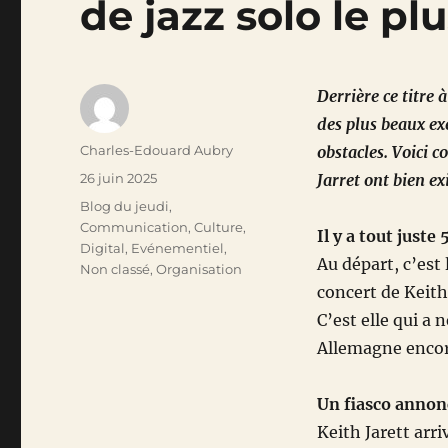
de jazz solo le p
Derrière ce titre 
des plus beaux ex
Auteur
Charles-Edouard Aubry
obstacles. Voici c
Publié
26 juin 2025
Jarret ont bien ex
le
Catégories
Blog du jeudi
,
Communication
,
Culture
,
Il y a tout juste
Digital
,
Evénementiel
,
Au départ, c’est 
Non classé
,
Organisation
concert de Keith
C’est elle qui a
Allemagne encore
Un fiasco annon
Keith Jarett arri