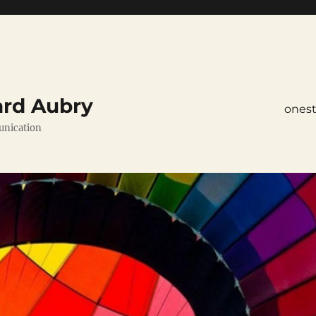
ard Aubry
ones
unication