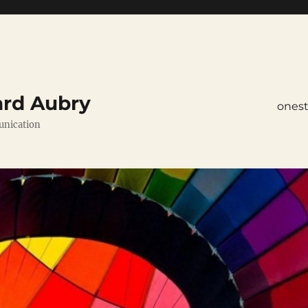
ard Aubry
ones
unication