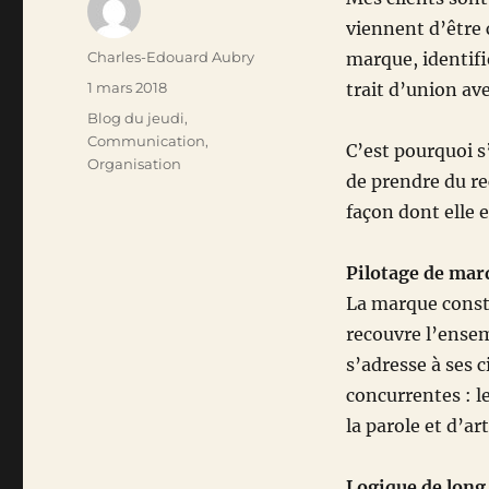
viennent d’être 
Auteur
Charles-Edouard Aubry
marque, identifié
Publié
1 mars 2018
trait d’union ave
le
Catégories
Blog du jeudi
,
Communication
,
C’est pourquoi s
Organisation
de prendre du recu
façon dont elle 
Pilotage de mar
La marque consti
recouvre l’ensem
s’adresse à ses c
concurrentes : l
la parole et d’ar
Logique de long