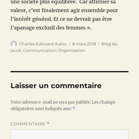
une société plus équilibrée. Car affirmer sa
valeur, c’est finalement agir ensemble pour
l’intérêt général. Et ce ne devrait pas être
l’apanage exclusif des femmes ».
Auteur
Publié
Catégories
Charles-Edouard Aubry
8 mars 2018
Blog du
le
jeudi
,
Communication
,
Organisation
Laisser un commentaire
Votre adresse e-mail ne sera pas publiée.
Les champs
obligatoires sont indiqués avec
*
COMMENTAIRE
*