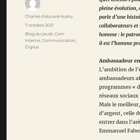
pleine évolution
Auteur
Charles-Edouard Aubry
parle d’une histo
Publié
7 octobre 2021
collaborateurs et 
le
Catégories
Blog du jeudi
,
Com
homme : le patron.
Interne
,
Communication
,
il est l’homme pro
Digital
Ambassadeur en
L’ambition de l’
ambassadeurs afi
programmes « d’e
réseaux sociaux l
Mais le meilleur, 
d’argent, celle d
entrer dans l’a
Emmanuel Faber,