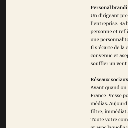
Personal brand
Un dirigeant pre
l’entreprise. Sa 
personne et reflè
une personnalit
Il s’écarte de l
convenue et asep
souffler un vent 
Réseaux sociau
Avant quand on v
France Presse p
médias. Aujourd’
filtre, immédiat
Toute votre comm
et avec laquelle