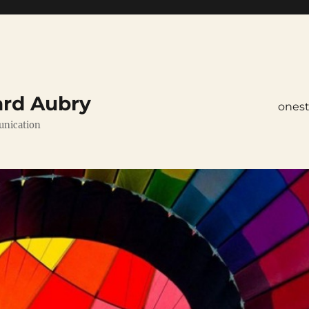
ard Aubry
ones
unication