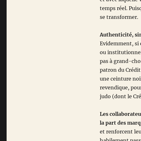
temps réel. Puis
se transformer.
Authenticité, sin
Evidemment, si 
ou institutionne
pas à grand-chos
patron du Crédit
une ceinture noi
revendique, pour
judo (dont le Cr
Les collaborate
la part des mar
et renforcent le
habilement pass