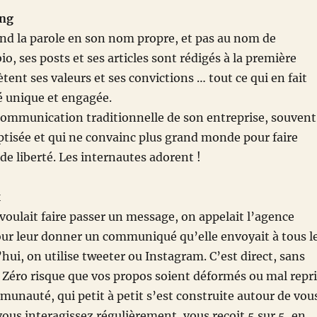
ing
nd la parole en son nom propre, et pas au nom de
bio, ses posts et ses articles sont rédigés à la première
tent ses valeurs et ses convictions … tout ce qui en fait
é unique et engagée.
a communication traditionnelle de son entreprise, souvent
tisée et qui ne convainc plus grand monde pour faire
de liberté. Les internautes adorent !
x
oulait faire passer un message, on appelait l’agence
our leur donner un communiqué qu’elle envoyait à tous l
hui, on utilise tweeter ou Instagram. C’est direct, sans
. Zéro risque que vos propos soient déformés ou mal repri
unauté, qui petit à petit s’est construite autour de vou
 vous interagissez régulièrement, vous reçoit 5 sur 5, en