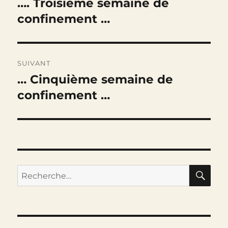
…. Troisième semaine de
Publication
précédente :
confinement …
l’article
SUIVANT
… Cinquième semaine de
Publication
suivante :
confinement …
RE
Recherche
pour :