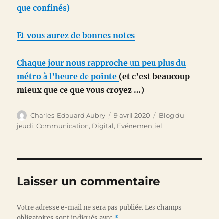
que confinés)
Et vous aurez de bonnes notes
Chaque jour nous rapproche un peu plus du
métro à l’heure de pointe
(et c’est beaucoup
mieux que ce que vous croyez …)
Auteur
Publié
Catégories
Charles-Edouard Aubry
9 avril 2020
Blog du
le
jeudi
,
Communication
,
Digital
,
Evénementiel
Laisser un commentaire
Votre adresse e-mail ne sera pas publiée.
Les champs
obligatoires sont indiqués avec
*