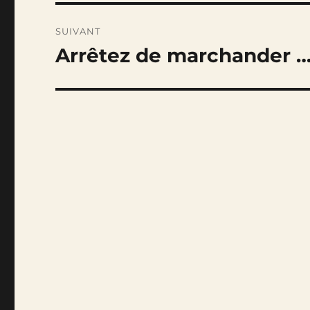
SUIVANT
Arrêtez de marchander …
Publication
suivante :