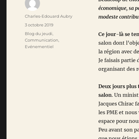
économique, sa pa
Auteur
Charles-Edouard Aubry
modeste contribut
Publié
3 octobre 2019
le
Catégories
Blog du jeudi
,
Ce jour-là se te
Communication
,
salon dont l’obje
Evénementiel
la région avec de
Je faisais partie
organisant des r
Deux jours plus 
salon
. Un minist
Jacques Chirac fa
les PME et nous v
espace pour nous
Peu avant son pa
que nous étions