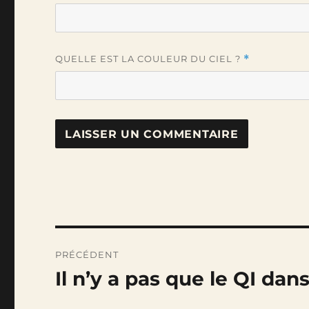
QUELLE EST LA COULEUR DU CIEL ?
*
Navigation
PRÉCÉDENT
de
Il n’y a pas que le QI dans
Publication
précédente :
l’article