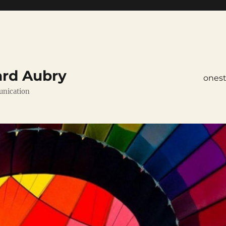
ard Aubry
ones
unication