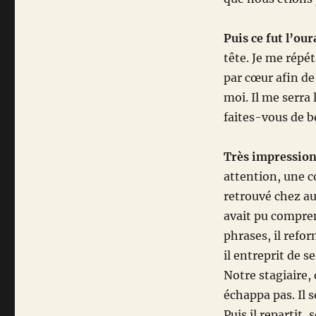
Puis ce fut l’ou
tête. Je me répé
par cœur afin de 
moi. Il me serra
faites-vous de be
Très impressionn
attention, une c
retrouvé chez au
avait pu compren
phrases, il refor
il entreprit de 
Notre stagiaire, 
échappa pas. Il s
Puis il repartit,