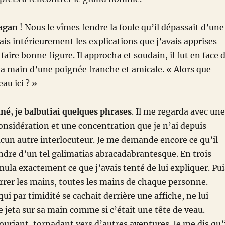
ragan
! Nous le vîmes fendre la foule qu’il dépassait d’une
tais intérieurement les explications que j’avais apprises
faire bonne figure. Il approcha et soudain, il fut en face 
 la main d’une poignée franche et amicale. « Alors que
au ici ? »
é, je balbutiai quelques phrases
. Il me regarda avec une
onsidération et une concentration que je n’ai depuis
cun autre interlocuteur. Je me demande encore ce qu’il
dre d’un tel galimatias abracadabrantesque. En trois
mula exactement ce que j’avais tenté de lui expliquer. Pui
serrer les mains, toutes les mains de chaque personne.
qui par timidité se cachait derrière une affiche, ne lui
e jeta sur sa main comme si c’était une tête de veau.
 souriant, tornadant vers d’autres aventures. Je me dis qu’