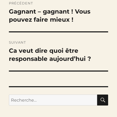
PRÉCÉDENT
de
Gagnant – gagnant ! Vous
Publication
précédente :
pouvez faire mieux !
l’article
SUIVANT
Ca veut dire quoi être
Publication
suivante :
responsable aujourd’hui ?
RE
Recherche
pour :