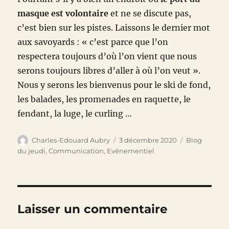
masque est volontaire
et ne se discute pas,
c’est bien sur les pistes. Laissons le dernier mot
aux savoyards : « c’est parce que l’on
respectera toujours d’où l’on vient que nous
serons toujours libres d’aller à où l’on veut ».
Nous y serons les bienvenus pour le ski de fond,
les balades, les promenades en raquette, le
fendant, la luge, le curling …
Auteur
Publié
Catégories
Charles-Edouard Aubry
3 décembre 2020
Blog
le
du jeudi
,
Communication
,
Evénementiel
Laisser un commentaire