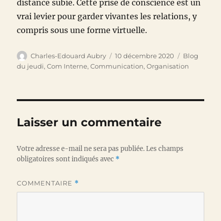
distance subie. Cette prise de conscience est un
vrai levier pour garder vivantes les relations, y
compris sous une forme virtuelle.
Auteur
Publié
Catégories
Charles-Edouard Aubry
10 décembre 2020
Blog
le
du jeudi
,
Com Interne
,
Communication
,
Organisation
Laisser un commentaire
Votre adresse e-mail ne sera pas publiée.
Les champs
obligatoires sont indiqués avec
*
COMMENTAIRE
*