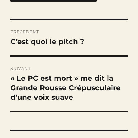
Navigation
PRÉCÉDENT
de
C’est quoi le pitch ?
Publication
précédente :
l’article
SUIVANT
« Le PC est mort » me dit la
Publication
suivante :
Grande Rousse Crépusculaire
d’une voix suave