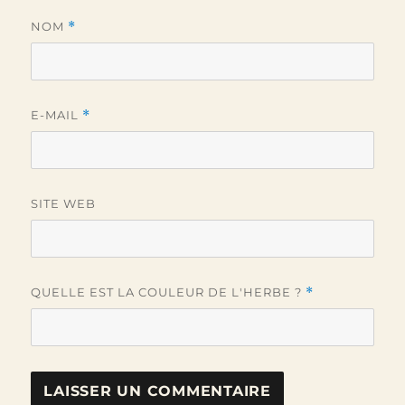
NOM
*
E-MAIL
*
SITE WEB
QUELLE EST LA COULEUR DE L'HERBE ?
*