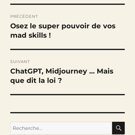
Navigation
PRÉCÉDENT
de
Osez le super pouvoir de vos
Publication
précédente :
mad skills !
l’article
SUIVANT
ChatGPT, Midjourney … Mais
Publication
suivante :
que dit la loi ?
RE
Recherche
pour :