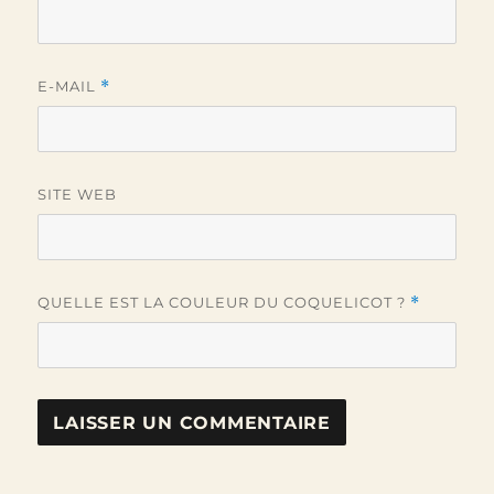
E-MAIL
*
SITE WEB
QUELLE EST LA COULEUR DU COQUELICOT ?
*