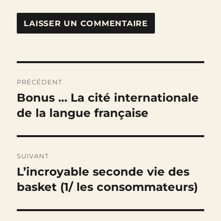
Navigation
PRÉCÉDENT
de
Bonus … La cité internationale
Publication
précédente :
de la langue française
l’article
SUIVANT
L’incroyable seconde vie des
Publication
suivante :
basket (1/ les consommateurs)