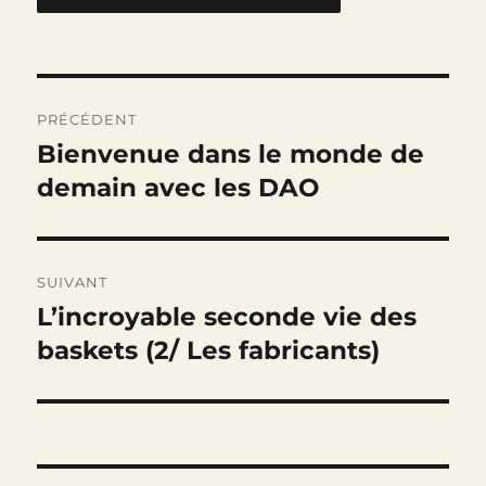
Navigation
PRÉCÉDENT
de
Bienvenue dans le monde de
Publication
précédente :
demain avec les DAO
l’article
SUIVANT
L’incroyable seconde vie des
Publication
suivante :
baskets (2/ Les fabricants)