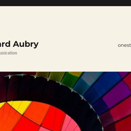
ard Aubry
ones
unication