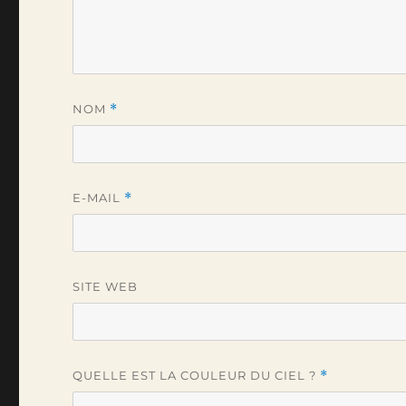
NOM
*
E-MAIL
*
SITE WEB
QUELLE EST LA COULEUR DU CIEL ?
*