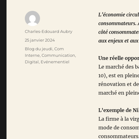
L’économie circul
consommateurs. A
Auteur
Charles-Edouard Aubry
côté consommateur
Publié
25 janvier 2024
aux enjeux et aux 
le
Catégories
Blog du jeudi
,
Com
Interne
,
Communication
,
Une réelle oppor
Digital
,
Evénementiel
Le marché des ba
10), est en plei
rénovation et de 
marché en plein
L’exemple de N
La firme à la vi
mode de consomm
consommateurs