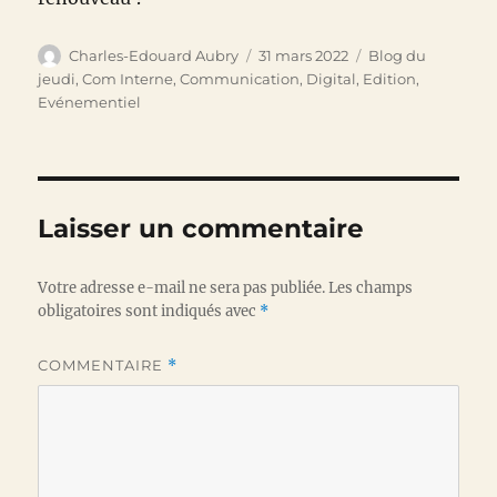
Auteur
Publié
Catégories
Charles-Edouard Aubry
31 mars 2022
Blog du
le
jeudi
,
Com Interne
,
Communication
,
Digital
,
Edition
,
Evénementiel
Laisser un commentaire
Votre adresse e-mail ne sera pas publiée.
Les champs
obligatoires sont indiqués avec
*
COMMENTAIRE
*