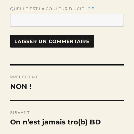
QUELLE EST LA COULEUR DU CIEL ?
*
Navigation
PRÉCÉDENT
de
NON !
Publication
précédente :
l’article
SUIVANT
On n’est jamais tro(b) BD
Publication
suivante :