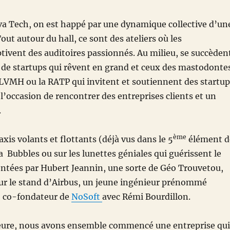
iva Tech, on est happé par une dynamique collective d’un
out autour du hall, ce sont des ateliers où les
tivent des auditoires passionnés. Au milieu, se succèden
s de startups qui rêvent en grand et ceux des mastodonte
VMH ou la RATP qui invitent et soutiennent des startup
l’occasion de rencontrer des entreprises clients et un
.
ème
taxis volants et flottants (déjà vus dans le 5
élément d
 Bubbles ou sur les lunettes géniales qui guérissent le
entées par Hubert Jeannin, une sorte de Géo Trouvetou,
sur le stand d’Airbus, un jeune ingénieur prénommé
, co-fondateur de
NoSoft
avec Rémi Bourdillon.
eure, nous avons ensemble commencé une entreprise qui