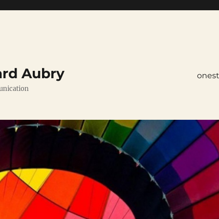
ard Aubry
ones
unication