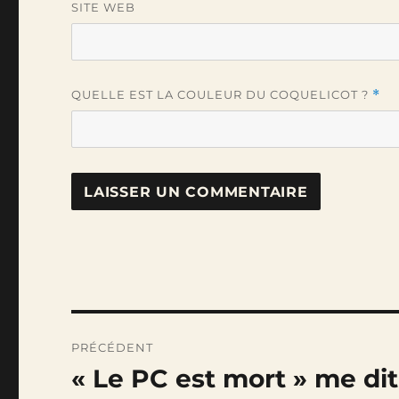
SITE WEB
QUELLE EST LA COULEUR DU COQUELICOT ?
*
Navigation
PRÉCÉDENT
de
« Le PC est mort » me dit 
Publication