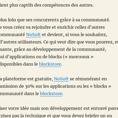
oient plus captifs des compétences des autres.
lus loin que ses concurrents grâce à sa communauté.
 vous créez va rejoindre et enrichir celles d’autres
 communauté
NoSoft
et devient, si vous le souhaitez,
’autres utilisateurs. Ce qui veut dire que vous pourrez, e
ssante, grâce au développement de la communauté,
ssi d’applications ou de blocks (« morceaux »
disponibles dans le
blockstore
.
la plateforme est gratuite,
NoSoft
se rémunérant en
ission de 30% sur les applications ou les « blocks »
communauté dans le
blockstore
.
iser votre idée mais son développement est entravé parc
risez pas la technique et que vous devez briefer un ou