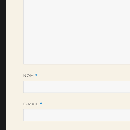
NOM
*
E-MAIL
*