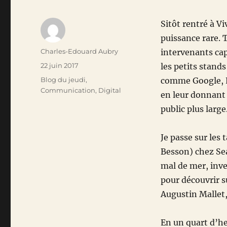
Sitôt rentré à V
puissance rare. T
Auteur
Charles-Edouard Aubry
intervenants cap
Publié
22 juin 2017
les petits stand
le
Catégories
Blog du jeudi
,
comme Google, L
Communication
,
Digital
en leur donnant 
public plus large
Je passe sur les 
Besson) chez Sea
mal de mer, inv
pour découvrir 
Augustin Mallet
En un quart d’h