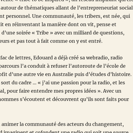
utour de thématiques allant de l’entrepreneuriat social
t personnel. Une communauté, les tribers, est née, qui
it en réinventant la manière dont on vit, pense et
t d’une soirée « Tribe » avec un milliard de questions,
urs et pas tout à fait comme on y est entré.
 fac de lettres, Edouard a déjà créé sa webradio, radio
arcours l’a conduit à refuser l’autoroute de l’école de
it d’une autre vie en Australie puis d’études d’histoire.
 sort du cadre … « j’ai une passion pour la radio, et les
l, pour faire entendre mes propres idées ». Avec un
hommes s’écoutent et découvrent qu’ils sont faits pour
à animer la communauté des acteurs du changement,
 imaginent et cofondent une radio qui soit une source