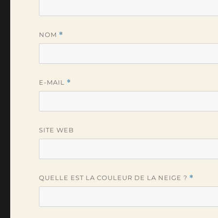
NOM
*
E-MAIL
*
SITE WEB
QUELLE EST LA COULEUR DE LA NEIGE ?
*