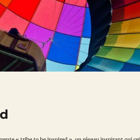
ed
vente « tribe to be inspired », un réseau inspirant qui cr