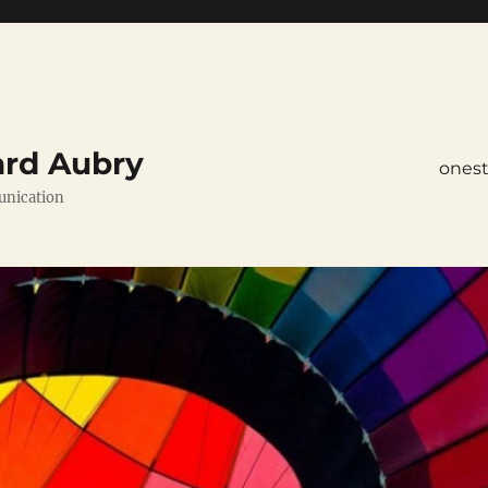
ard Aubry
ones
unication