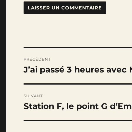
Navigation
PRÉCÉDENT
de
J’ai passé 3 heures avec
Publication
précédente :
l’article
SUIVANT
Station F, le point G d’
Publication
suivante :