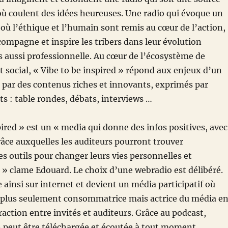
où coulent des idées heureuses. Une radio qui évoque un
ù l’éthique et l’humain sont remis au cœur de l’action,
compagne et inspire les tribers dans leur évolution
 aussi professionnelle. Au cœur de l’écosystème de
t social, « Vibe to be inspired » répond aux enjeux d’un
par des contenus riches et innovants, exprimés par
ts : table rondes, débats, interviews …
pired » est un « media qui donne des infos positives, avec
âce auxquelles les auditeurs pourront trouver
les outils pour changer leurs vies personnelles et
 » clame Edouard. Le choix d’une webradio est délibéré.
 ainsi sur internet et devient un média participatif où
t plus seulement consommatrice mais actrice du média e
raction entre invités et auditeurs. Grâce au podcast,
 peut être téléchargée et écoutée à tout moment.