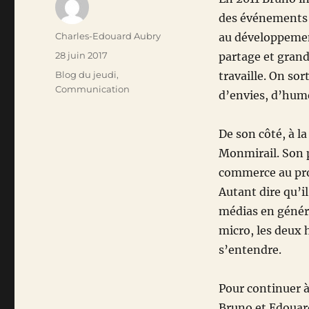
des événements a
Auteur
Charles-Edouard Aubry
au développemen
Publié
28 juin 2017
partage et grand
le
Catégories
Blog du jeudi
,
travaille. On sor
Communication
d’envies, d’hume
De son côté, à la
Monmirail. Son p
commerce au prof
Autant dire qu’il
médias en généra
micro, les deux 
s’entendre.
Pour continuer 
Bruno et Edouard