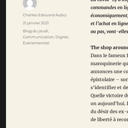
commandes en lign
Auteur
Charles-Edouard Aubry
économiquement, 
Publié
21 janvier 2021
et l’achat en lign
le
Catégories
Blog du jeudi
,
ou pas, vont-elles
Communication
,
Digital
,
Evénementiel
The shop around
Dans le fameux 
maroquinerie qui
annonces une co
épistolaire – so
s’identifier et d
Quelle victoire d
on aujourd’hui. 
du désir des ex-
de liberté à reco