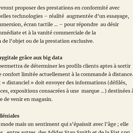
evront proposer des prestations en conformité avec
velles technologies – réalité augmentée d’un essayage,
mersion, écran tactile … – pour répondre au désir
immédiate et à la vanité commerciale de la
de l’objet ou de la prestation exclusive.
ygitale grâce aux big data
permettra de déterminer les profils clients aptes à sortir
e confort limitée actuellement à la commande à distance
 « distanciel » doit envoyer des informations (défilés,
nces, expositions consacrées à une marque …) destinées 
e de venir en magasin.
lléniales
 mode mais un sentiment qui s’épaissit avec l’âge ; elle
ès, entre autres, des Adidas Stan Smith et de la Fiat 500.