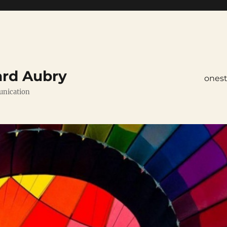
ard Aubry
ones
unication