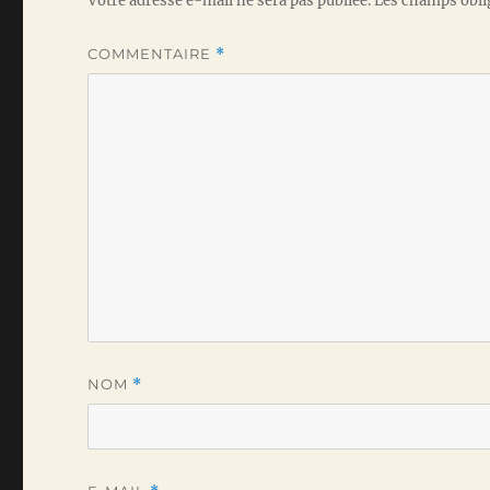
Votre adresse e-mail ne sera pas publiée.
Les champs obli
COMMENTAIRE
*
NOM
*