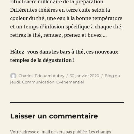
rituel sacré millénaire de la préparation.
Différentes théières en terre cuite selon la
couleur du thé, une eau à la bonne température
et un temps d’infusion spécifique à chaque thé,
retirez le thé, remuez, prenez et buvez …
Hâtez-vous dans les bars à thé, ces nouveaux
temples de la dégustation !
Auteur
Publié
Catégories
Charles-Edouard Aubry
30 janvier 2020
Blog du
le
jeudi
,
Communication
,
Evénementiel
Laisser un commentaire
Votre adresse e-mail ne sera pas publiée.
Les champs