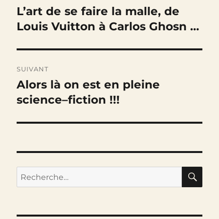
de
L’art de se faire la malle, de
Publication
précédente :
Louis Vuitton à Carlos Ghosn …
l’article
SUIVANT
Alors là on est en pleine
Publication
suivante :
science–fiction !!!
RE
Recherche
pour :