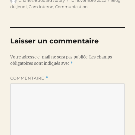
Auteur
Publié
Catégories
Charles-Edouard Aubry
10 novembre 2022
Blog
le
du jeudi
,
Com Interne
,
Communication
Laisser un commentaire
Votre adresse e-mail ne sera pas publiée.
Les champs
obligatoires sont indiqués avec
*
COMMENTAIRE
*