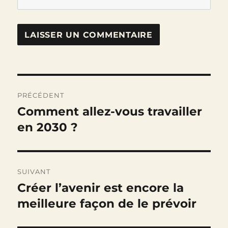
Navigation
PRÉCÉDENT
de
Comment allez-vous travailler
Publication
précédente :
en 2030 ?
l’article
SUIVANT
Créer l’avenir est encore la
Publication
suivante :
meilleure façon de le prévoir