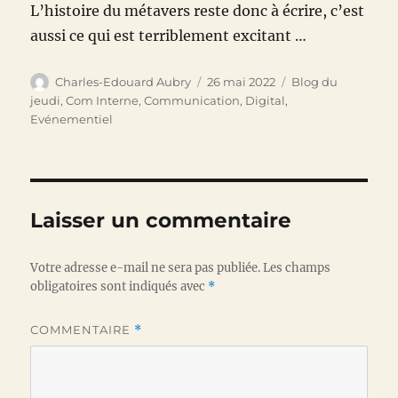
L’histoire du métavers reste donc à écrire, c’est
aussi ce qui est terriblement excitant …
Auteur
Publié
Catégories
Charles-Edouard Aubry
26 mai 2022
Blog du
le
jeudi
,
Com Interne
,
Communication
,
Digital
,
Evénementiel
Laisser un commentaire
Votre adresse e-mail ne sera pas publiée.
Les champs
obligatoires sont indiqués avec
*
COMMENTAIRE
*