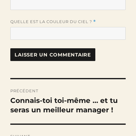
QUELLE EST LA COULEUR DU CIEL ?
*
Navigation
PRÉCÉDENT
de
Connais-toi toi-même … et tu
Publication
précédente :
seras un meilleur manager !
l’article