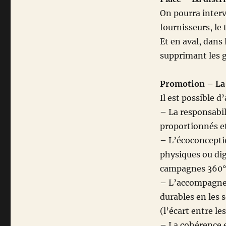
On pourra interve
fournisseurs, le
Et en aval, dans 
supprimant les 
Promotion – La
Il est possible d
– La responsabil
proportionnés et
– L’écoconcepti
physiques ou dig
campagnes 360° i
– L’accompagnem
durables en les 
(l’écart entre l
– La cohérence e