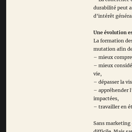
durabilité peut 
d’intérêt généra
Une évolution e
La formation des
mutation afin de
– mieux comprend
– mieux considér
vie,
– dépasser la vi
– appréhender l
impactées,
– travailler en 
Sans marketing d
difficile. Mais