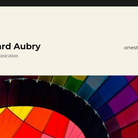
ard Aubry
ones
unication