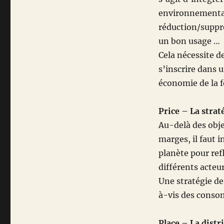
environnementaux
réduction/suppr
un bon usage …
Cela nécessite 
s’inscrire dans u
économie de la 
Price – La strat
Au-delà des obje
marges, il faut i
planète pour ref
différents acteur
Une stratégie de
à-vis des conso
Place – La distr