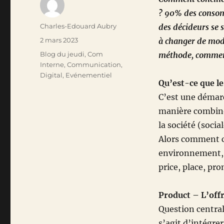
? 90% des consom
Auteur
Charles-Edouard Aubry
des décideurs se 
Publié
2 mars 2023
à changer de modè
le
Catégories
Blog du jeudi
,
Com
méthode, comment
Interne
,
Communication
,
Digital
,
Evénementiel
Qu’est-ce que l
C’est une démarc
manière combiné
la société (soci
Alors comment co
environnement, 
price, place, pr
Product – L’off
Question centrale
s’agit d’intégrer