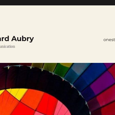
ard Aubry
ones
unication