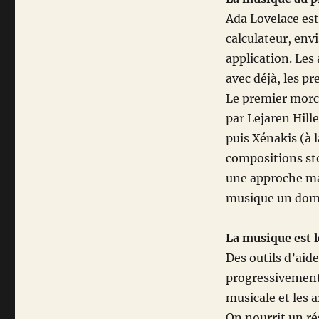
Ada Lovelace es
calculateur, en
application. Les
avec déjà, les p
Le premier morc
par Lejaren Hille
puis Xénakis (à 
compositions sto
une approche ma
musique un doma
La musique est 
Des outils d’aide
progressivement 
musicale et les a
On nourrit un r