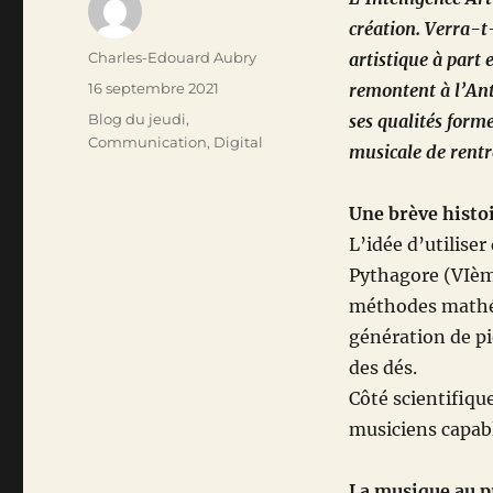
création. Verra-t
Auteur
Charles-Edouard Aubry
artistique à part 
Publié
16 septembre 2021
remontent à l’Anti
le
Catégories
Blog du jeudi
,
ses qualités forme
Communication
,
Digital
musicale de rentr
Une brève histoi
L’idée d’utilise
Pythagore (VIème
méthodes mathém
génération de pi
des dés.
Côté scientifiq
musiciens capabl
La musique au 