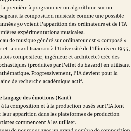
t la première à programmer un algorithme sur un
visageant la composition musicale comme une possible
 années 50 voient l’apparition des ordinateurs et de l’IA
remières expérimentations musicales.
eau de musique généré sur ordinateur est « composé »
r et Leonard Isaacson à l’Université de l’Illinois en 1955,
la fois compositeur, ingénieur et architecte) crée des
chastiques (produites par l’effet du hasard) en utilisant
thématique. Progressivement, l’IA devient pour la
ine de recherche académique actif.
le langage des émotions (Kant)
 à la composition et à la production basés sur l’IA font
leur apparition dans les plateformes de production
rtistes commencent à les utiliser.
éseau de neurones avec un grand nombre de composition