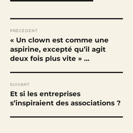
Navigation
PRÉCÉDENT
de
« Un clown est comme une
Publication
précédente :
aspirine, excepté qu’il agit
l’article
deux fois plus vite » …
SUIVANT
Et si les entreprises
Publication
suivante :
s’inspiraient des associations ?