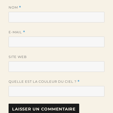
NOM
*
E-MAIL
*
SITE WEB
QUELLE EST LA COULEUR DU CIEL ?
*