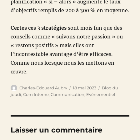
planification « si – alors » augmente le taux
d’objectifs remplis de 200 à 300 % en moyenne.
Certes ces 3 stratégies
sont mois fun que des
conseils comme « suivons notre passion » ou
« restons positifs » mais elles ont
l’incontestable avantage d’être efficaces.
Comme nous lorsque nous les mettons en
œuvre.
Auteur
Publié
Catégories
Charles-Edouard Aubry
18 mai 2023
Blog du
le
jeudi
,
Com Interne
,
Communication
,
Evénementiel
Laisser un commentaire