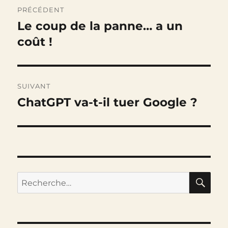
Navigation
PRÉCÉDENT
de
Le coup de la panne… a un
Publication
précédente :
coût !
l’article
SUIVANT
ChatGPT va-t-il tuer Google ?
Publication
suivante :
RE
Recherche
pour :